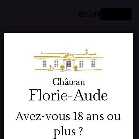
LinkedIn
Instagram
Facebook
Connexion
Pardon pour le
dérangement !
Avez-vous 18 ans ou
Nous travaillons
plus ?