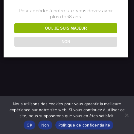
sur quelque chose
Pour accéder à notre site, vous devez avoir
plus de 18 ans.
de fantastique –
OUI, JE SUIS MAJEUR
revenez bientôt !
NON
Nous utilisons des cookies pour vous garantir la meilleure
expérience sur notre site web. Si vous continuez à utiliser ce
site, nous supposerons que vous en êtes satisfait.
OK
Non
Politique de confidentialité
Français