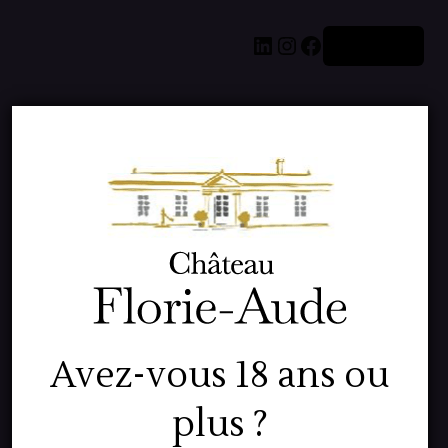
LinkedIn
Instagram
Facebook
Connexion
Pardon pour le
dérangement !
Avez-vous 18 ans ou
Nous travaillons
plus ?