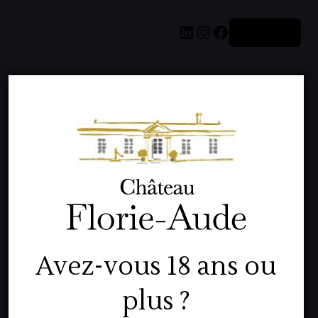
LinkedIn
Instagram
Facebook
Connexion
Pardon pour le
dérangement !
Avez-vous 18 ans ou
Nous travaillons
plus ?