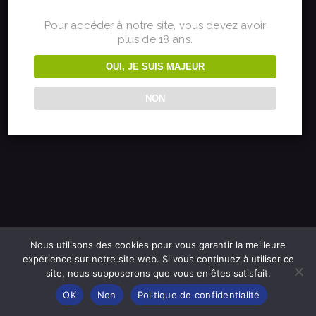
sur quelque chose
Pour accéder à notre site, vous devez avoir
plus de 18 ans.
de fantastique –
OUI, JE SUIS MAJEUR
revenez bientôt !
NON
Nous utilisons des cookies pour vous garantir la meilleure
expérience sur notre site web. Si vous continuez à utiliser ce
site, nous supposerons que vous en êtes satisfait.
OK
Non
Politique de confidentialité
Français