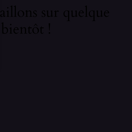
illons sur quelque
bientôt !